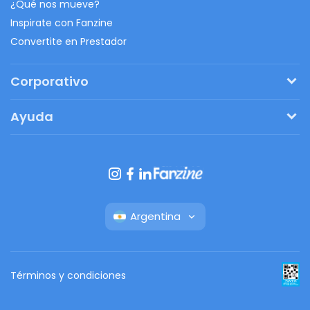
¿Qué nos mueve?
Inspirate con Fanzine
Convertite en Prestador
Corporativo
Pedí tu presupuesto
Ayuda
Regalos originales
¿Cómo funciona?
Ventajas de Fanbag
Preguntas frecuentes
Botón de arrepentimiento
Argentina
Términos y condiciones