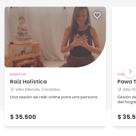
BIENESTAR
BIENESTAR
Raíz Holística
Pawa T
Villa Allende, Córdoba
Alta G
Una sesión de reiki online para una persona
Sesión d
del hoga
$ 35.500
$ 35.