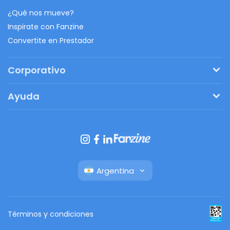
¿Qué nos mueve?
Inspirate con Fanzine
Convertite en Prestador
Corporativo
Pedí tu presupuesto
Ayuda
Regalos originales
¿Cómo funciona?
Ventajas de Fanbag
Preguntas frecuentes
Botón de arrepentimiento
Argentina
Términos y condiciones