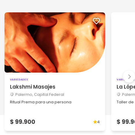
VARIEDADES
VARIEDADES
Lakshmi Masajes
La Lóp
Palermo, Capital Federal
Palerm
Ritual Prema para una persona
Taller d
$ 99.900
$ 99.
4