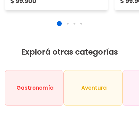
$ 99.900
$ 99.
Explorá otras categorías
Gastronomía
Aventura