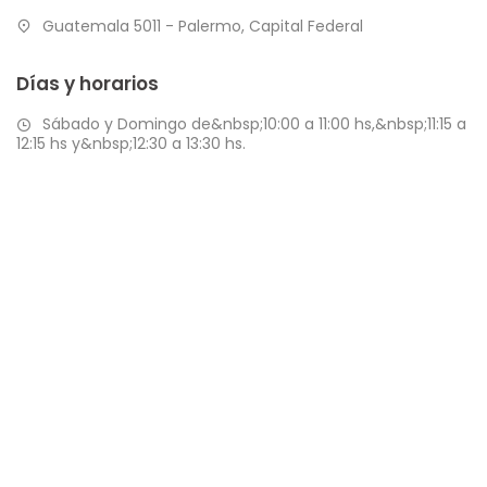
Guatemala 5011 - Palermo, Capital Federal
Días y horarios
Sábado y Domingo de&nbsp;10:00 a 11:00 hs,&nbsp;11:15 a
12:15 hs y&nbsp;12:30 a 13:30 hs.