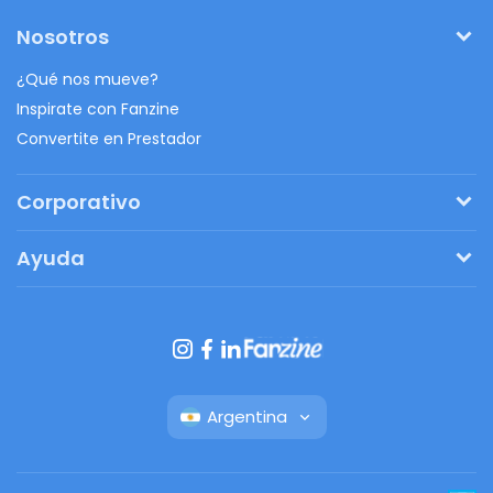
Nosotros
¿Qué nos mueve?
Inspirate con Fanzine
Convertite en Prestador
Corporativo
Pedí tu presupuesto
Ayuda
Regalos originales
¿Cómo funciona?
Ventajas de Fanbag
Preguntas frecuentes
Botón de arrepentimiento
Argentina