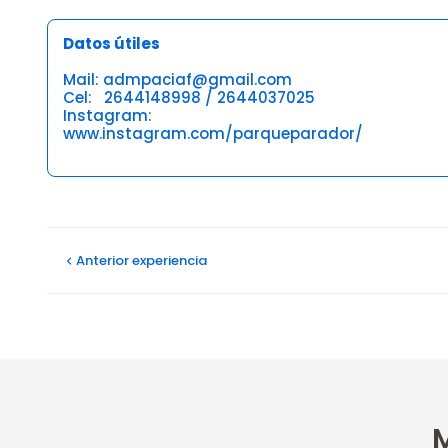
Datos útiles
Mail: admpaciaf@gmail.com
Cel: 2644148998 / 2644037025
Instagram:
www.instagram.com/parqueparador/
Opiniones
Anterior
experiencia
M