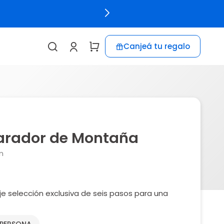
Canjeá tu regalo
arador de Montaña
n
je selección exclusiva de seis pasos para una
 PERSONA