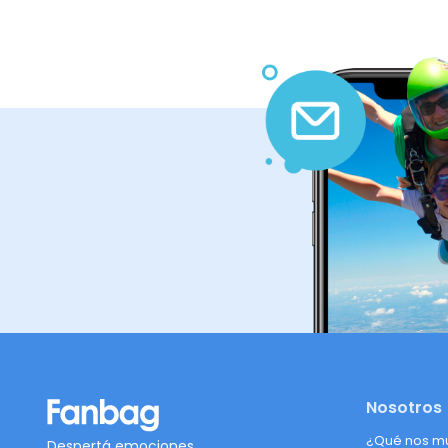
Nosotros
¿Qué nos m
Despertá emociones,