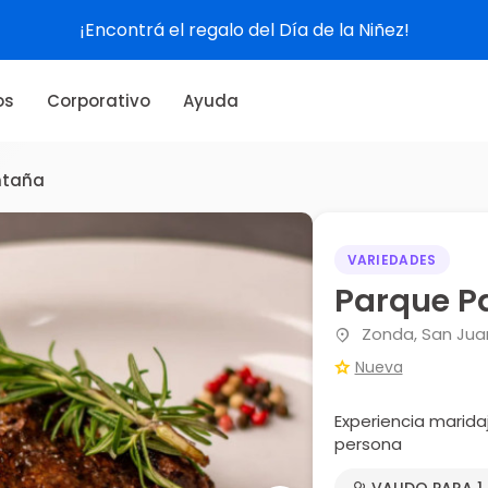
¡Encontrá el regalo del Día de la Niñez!
os
Corporativo
Ayuda
ntaña
VARIEDADES
Parque P
Zonda, San Jua
Nueva
Experiencia marida
persona
VALIDO PARA 1