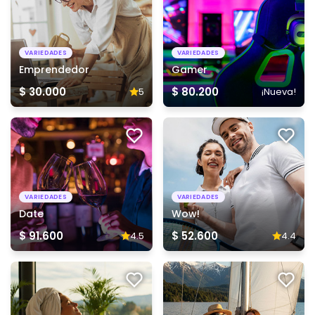
VARIEDADES
VARIEDADES
Emprendedor
Gamer
$ 30.000
$ 80.200
5
¡Nueva!
VARIEDADES
VARIEDADES
Date
Wow!
$ 91.600
$ 52.600
4.5
4.4