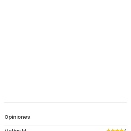
Opiniones
Matias M
4