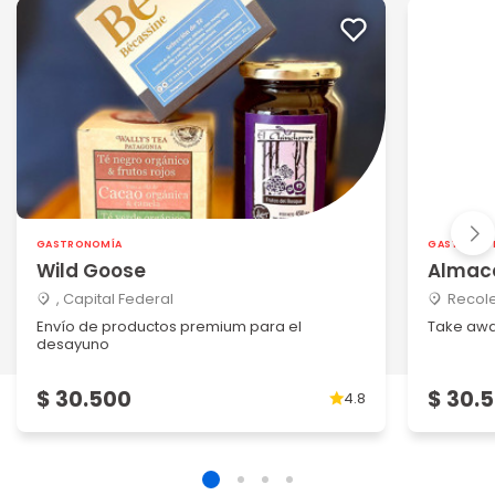
GASTRONOMÍA
GASTRONO
Wild Goose
Almac
, Capital Federal
Recole
Envío de productos premium para el
Take awa
desayuno
$ 30.500
$ 30.
4.8