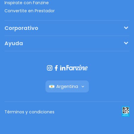
Inspirate con Fanzine
Convertite en Prestador
Corporativo
Pedí tu presupuesto
Ayuda
Regalos originales
¿Cómo funciona?
Ventajas de Fanbag
Preguntas frecuentes
Botón de arrepentimiento
Argentina
Términos y condiciones