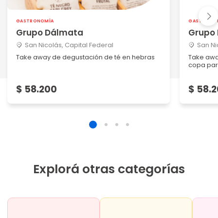
GASTRONOMÍA
GASTRONO
Grupo Dálmata
Grupo
San Nicolás, Capital Federal
San Ni
Take away de degustación de té en hebras
Take awa
copa para
$ 58.200
$ 58.
Explorá otras categorías