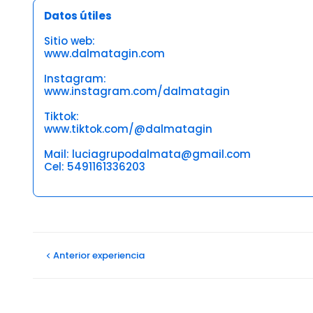
Datos útiles
Sitio web:
www.dalmatagin.com
Instagram:
www.instagram.com/dalmatagin
Tiktok:
www.tiktok.com/@dalmatagin
Mail: luciagrupodalmata@gmail.com
Cel: 5491161336203
Opiniones
Héctor eloy Q
Anterior
experiencia
17/11/2025
Muy amable, rápidamente nos pusimos de acuerdo y a
Ver más