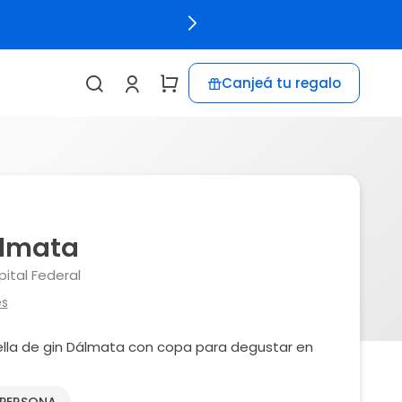
Canjeá tu regalo
lmata
ital Federal
es
lla de gin Dálmata con copa para degustar en
 PERSONA