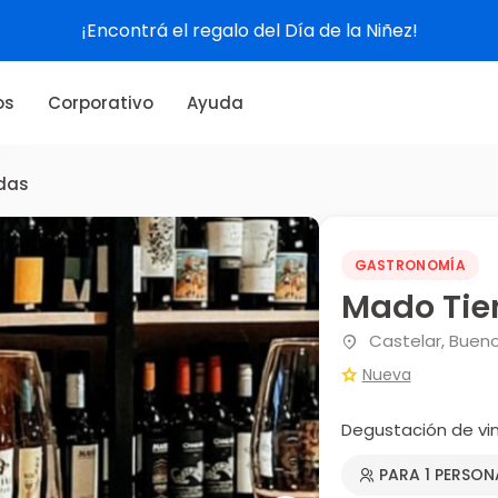
¡Encontrá el regalo del Día de la Niñez!
os
Corporativo
Ayuda
das
GASTRONOMÍA
Mado Tie
Castelar, Bueno
Nueva
Degustación de vi
PARA 1 PERSON