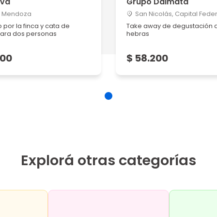
iva
Grupo Dálmata
, Mendoza
San Nicolás, Capital Feder
 por la finca y cata de
Take away de degustación d
para dos personas
hebras
200
$ 58.200
Explorá otras categorías