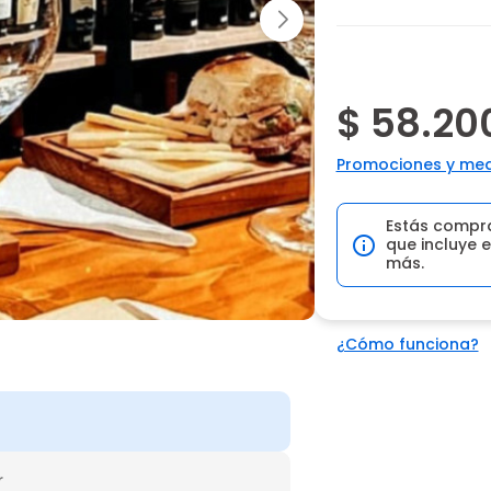
$ 58.20
Promociones y med
Estás compr
que incluye e
más.
¿Cómo funciona?
r