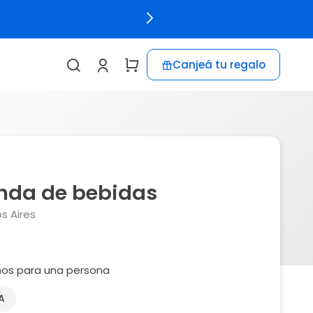
Canjeá tu regalo
nda de bebidas
s Aires
nos para una persona
A