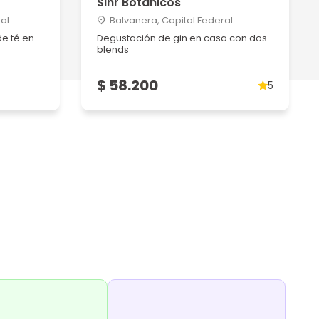
Sihr Botánicos
al
Balvanera, Capital Federal
e té en
Degustación de gin en casa con dos
blends
$ 58.200
5