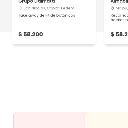
Grupo Dálmata
Almaol
San Nicolás, Capital Federal
Maipú
Take away de kit de botánicos
Recorrido
aceites 
$ 58.200
$ 58.