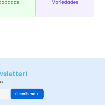
capadas
Variedades
wsletter!
es.
Suscribirse