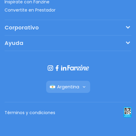
Inspirate con Fanzine
Convertite en Prestador
Corporativo
Pedí tu presupuesto
Ayuda
Regalos originales
¿Cómo funciona?
Ventajas de Fanbag
Preguntas frecuentes
Botón de arrepentimiento
Argentina
Términos y condiciones