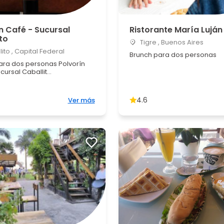
n Café - Sucursal
Ristorante María Luján
to
Tigre , Buenos Aires
ito , Capital Federal
Brunch para dos personas
ara dos personas Polvorín
cursal Caballit...
4.6
Ver más