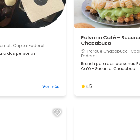
Polvorin Café - Sucurs
Chacabuco
ernal , Capital Federal
Parque Chacabuco , Capi
ara dos personas
Federal
Brunch para dos personas Po
Café - Sucursal Chacabuc...
4.5
Ver más