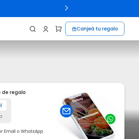
Canjeá tu regalo
o de regalo
l
o
por Email o WhatsApp