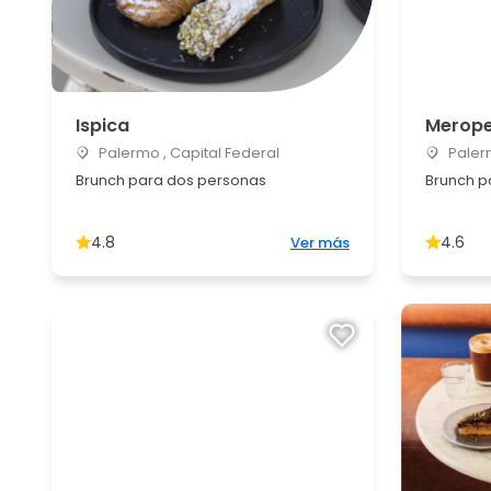
Ispica
Merope
Palermo , Capital Federal
Palerm
Brunch para dos personas
Brunch p
4.8
4.6
Ver más