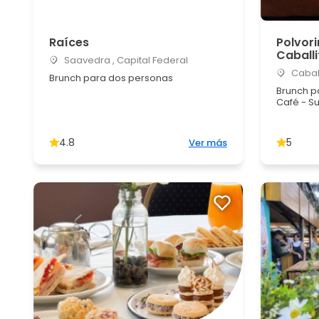
Raíces
Polvori
Caballi
Saavedra , Capital Federal
Caball
Brunch para dos personas
Brunch p
Café - Su
4.8
5
Ver más