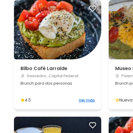
Bilbo Café Larralde
Museo 
Saavedra , Capital Federal
Palerm
Brunch para dos personas
Brunch p
4.5
Nueva
Ver más