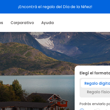
Ver experiencias
os
Corporativo
Ayuda
Elegí el format
Regalo digita
Regalo físic
Podrás enviarlo 