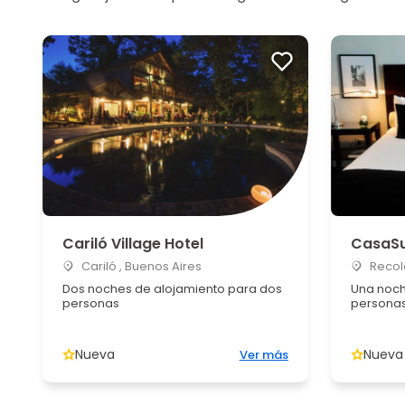
Cariló Village Hotel
CasaSu
Cariló , Buenos Aires
Recole
Dos noches de alojamiento para dos
Una noch
personas
persona
Nueva
Nueva
Ver más