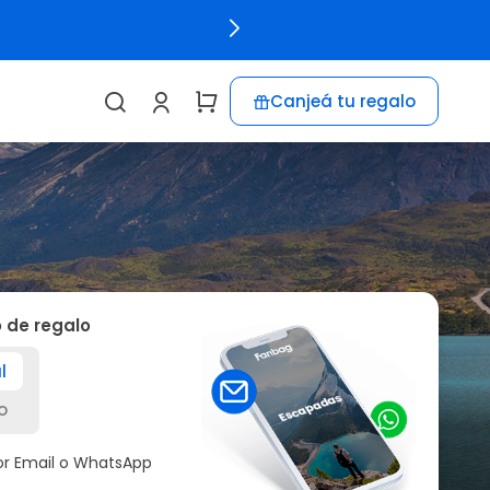
Canjeá tu regalo
o de regalo
l
o
por Email o WhatsApp