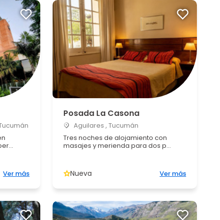
Posada La Casona
 Tucumán
Aguilares , Tucumán
en
Tres noches de alojamiento con
er...
masajes y merienda para dos p...
Nueva
Ver más
Ver más