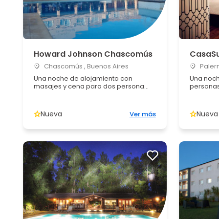
Howard Johnson Chascomús
CasaSu
Chascomús , Buenos Aires
Palerm
Una noche de alojamiento con
Una noch
masajes y cena para dos persona...
persona
Nueva
Nueva
Ver más