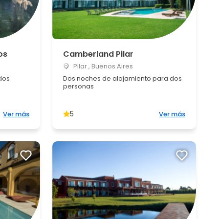
os
Camberland Pilar
Pilar , Buenos Aires
dos
Dos noches de alojamiento para dos
personas
5
Ver más
Ver más