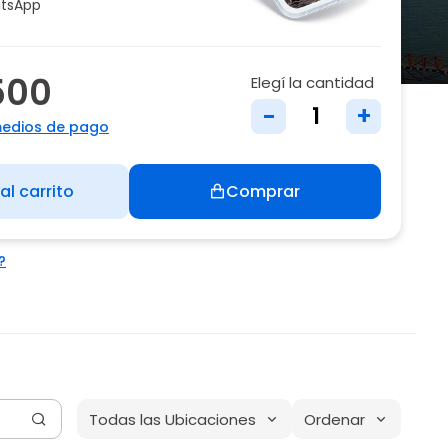
tsApp
500
Elegí la cantidad
-
+
medios de pago
al carrito
Comprar
?
Todas las Ubicaciones
Ordenar