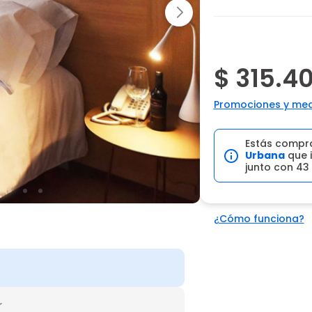
$ 315.4
Promociones y med
Estás compr
Urbana
que i
junto con 43
¿Cómo funciona?
r