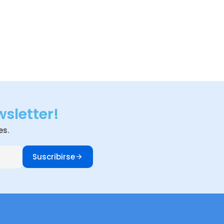
wsletter!
es.
Suscribirse