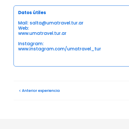
Datos útiles
Mail: salta@umatravel.tur.ar
Web:
www.umatravel.tur.ar
Instagram:
www.instagram.com/umatravel_tur
Opiniones
Anterior
experiencia