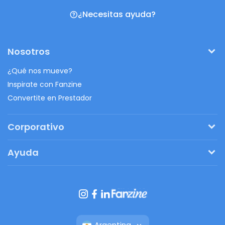
¿Necesitas ayuda?
Nosotros
¿Qué nos mueve?
Inspirate con Fanzine
Convertite en Prestador
Corporativo
Pedí tu presupuesto
Ayuda
Regalos originales
¿Cómo funciona?
Ventajas de Fanbag
Preguntas frecuentes
Botón de arrepentimiento
Argentina