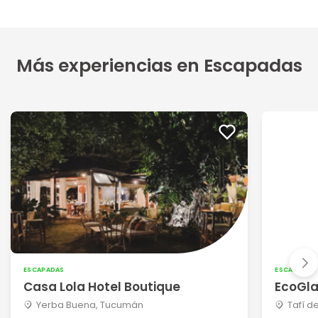
Más experiencias en Escapadas
ESCAPADAS
ESCAPADAS
Casa Lola Hotel Boutique
EcoGl
Yerba Buena, Tucumán
Tafí d