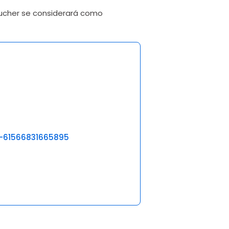
oucher se considerará como
l-61566831665895