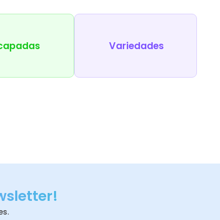
capadas
Variedades
wsletter!
es.