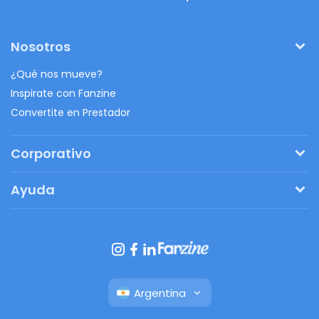
Nosotros
¿Qué nos mueve?
Inspirate con Fanzine
Convertite en Prestador
Corporativo
Pedí tu presupuesto
Ayuda
Regalos originales
¿Cómo funciona?
Ventajas de Fanbag
Preguntas frecuentes
Botón de arrepentimiento
Argentina