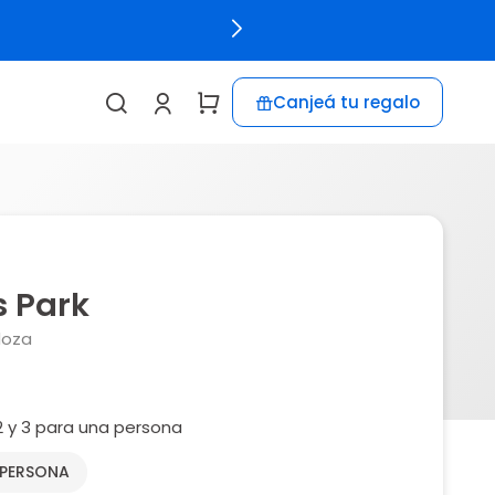
Canjeá tu regalo
s Park
doza
2 y 3 para una persona
 PERSONA