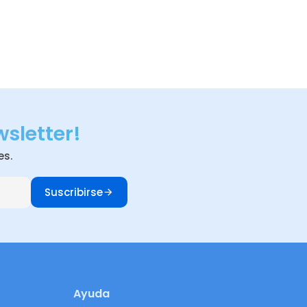
wsletter!
es.
Suscribirse
Ayuda