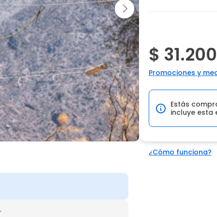
$ 31.200
Promociones y med
Estás compr
incluye esta 
¿Cómo funciona?
r