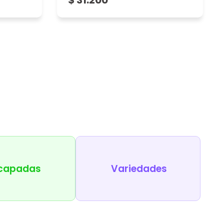
$ 31.200
capadas
Variedades