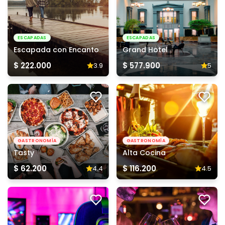
ESCAPADAS
ESCAPADAS
Escapada con Encanto
Grand Hotel
$ 222.000
$ 577.900
3.9
5
GASTRONOMÍA
GASTRONOMÍA
Tasty
Alta Cocina
$ 62.200
$ 116.200
4.4
4.5