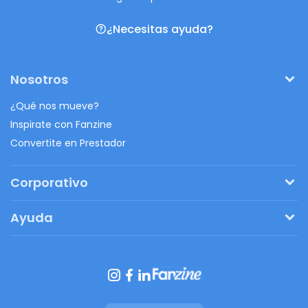
¿Necesitas ayuda?
Nosotros
¿Qué nos mueve?
Inspirate con Fanzine
Convertite en Prestador
Corporativo
Pedí tu presupuesto
Ayuda
Regalos originales
¿Cómo funciona?
Ventajas de Fanbag
Preguntas frecuentes
Botón de arrepentimiento