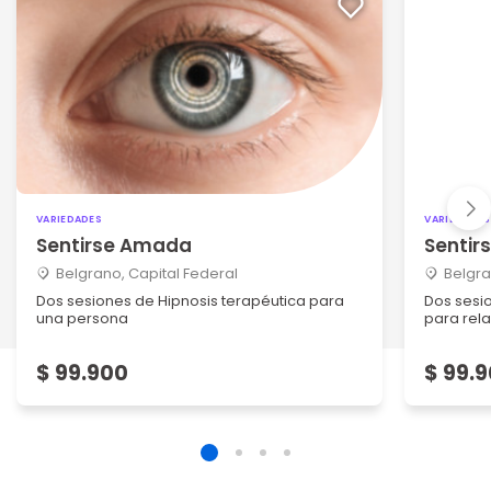
VARIEDADES
VARIEDADES
Sentirse Amada
Senti
Belgrano, Capital Federal
Belgra
Dos sesiones de Hipnosis terapéutica para
Dos sesi
una persona
para rela
$ 99.900
$ 99.