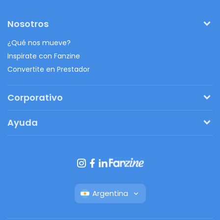
Nosotros
¿Qué nos mueve?
Inspirate con Fanzine
Convertite en Prestador
Corporativo
Pedí tu presupuesto
Ayuda
Regalos originales
¿Cómo funciona?
Ventajas de Fanbag
Preguntas frecuentes
Botón de arrepentimiento
Argentina