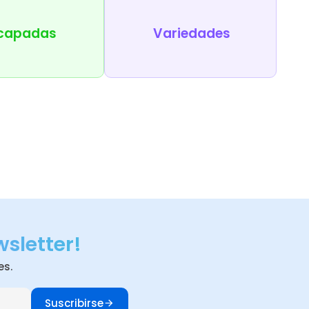
capadas
Variedades
wsletter!
es.
Suscribirse