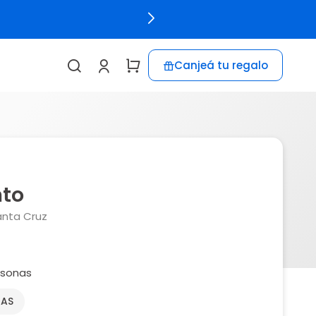
Canjeá tu regalo
nto
anta Cruz
rsonas
NAS