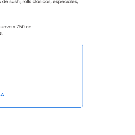
 sushi, rolls clásicos, especiales,
uave x 750 cc.
s.
LA