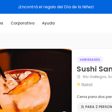
¡Encontrá el regalo del Día de la Niñez!
os
Corporativo
Ayuda
VARIEDADES
Sushi Sa
Río Gallegos, S
Nueva
Cena para dos pe
PARA 2 PERSO