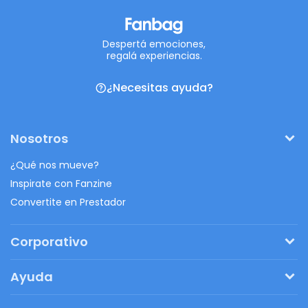
Despertá emociones,
regalá experiencias.
¿Necesitas ayuda?
Nosotros
¿Qué nos mueve?
Inspirate con Fanzine
Convertite en Prestador
Corporativo
Pedí tu presupuesto
Ayuda
Regalos originales
¿Cómo funciona?
Ventajas de Fanbag