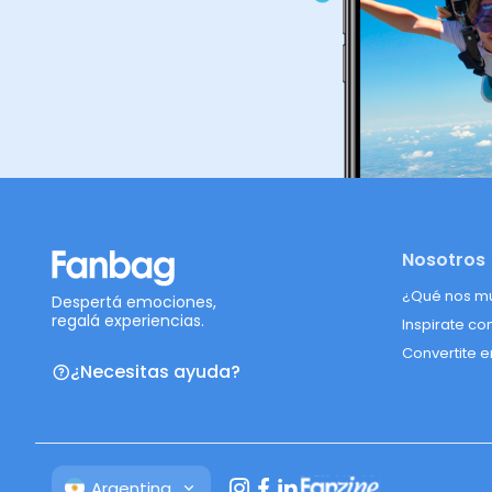
Nosotros
¿Qué nos m
Despertá emociones,
regalá experiencias.
Inspirate co
Convertite e
¿Necesitas ayuda?
Argentina