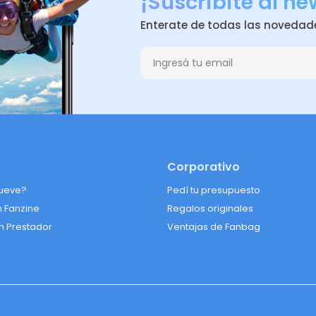
¡Suscribite al ne
Enterate de todas las novedad
Corporativo
ueve?
Pedí tu presupuesto
n Fanzine
Regalos originales
n Prestador
Ventajas de Fanbag