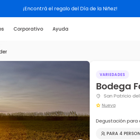
¡Encontrá el regalo del Día de la Niñez!
os
Corporativo
Ayuda
der
VARIEDADES
Bodega F
San Patricio de
Nueva
Degustación para 
PARA 4 PERSO