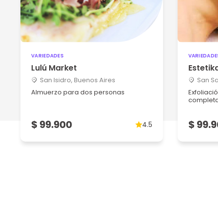
VARIEDADES
VARIEDADE
Lulú Market
Estetik
San Isidro, Buenos Aires
San Sa
Almuerzo para dos personas
Exfoliaci
completa 
$ 99.900
$ 99.
4.5