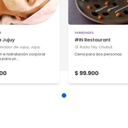
S
VARIEDADES
a Jujuy
#IN Restaurant
lvador de Jujuy, Jujuy
Rada Tilly, Chubut
ón e hidratación corporal
Cena para dos personas
para un...
900
$ 99.900