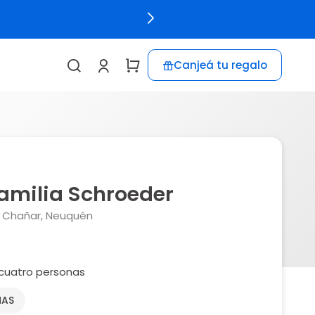
Canjeá tu regalo
amilia Schroeder
l Chañar, Neuquén
cuatro personas
NAS