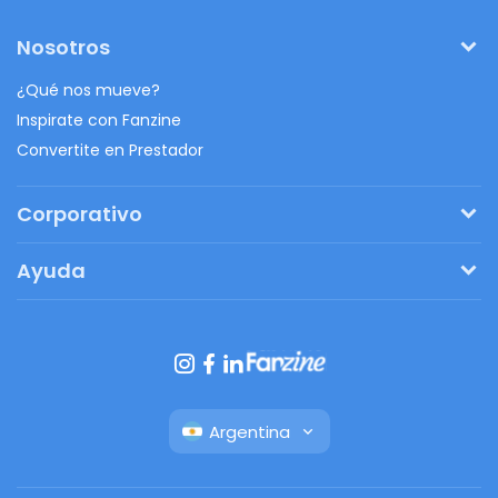
Nosotros
¿Qué nos mueve?
Inspirate con Fanzine
Convertite en Prestador
Corporativo
Pedí tu presupuesto
Ayuda
Regalos originales
¿Cómo funciona?
Ventajas de Fanbag
Preguntas frecuentes
Botón de arrepentimiento
Argentina