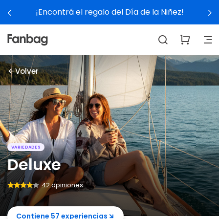
Ver experiencias
Volver
VARIEDADES
Deluxe
42 opiniones
Contiene 57 experiencias