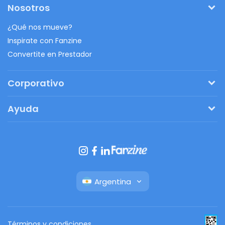
Nosotros
¿Qué nos mueve?
Inspirate con Fanzine
Convertite en Prestador
Corporativo
Pedí tu presupuesto
Ayuda
Regalos originales
¿Cómo funciona?
Ventajas de Fanbag
Preguntas frecuentes
Botón de arrepentimiento
Argentina
Términos y condiciones