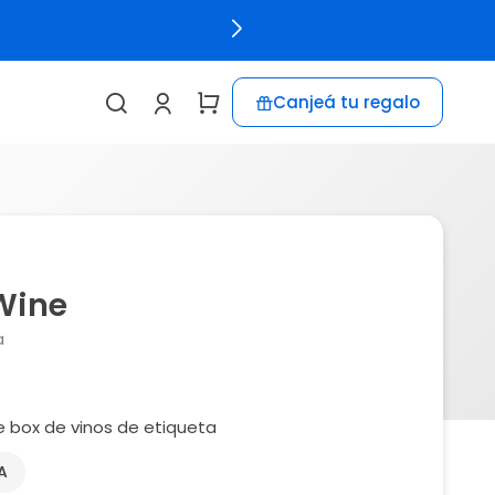
Canjeá tu regalo
Wine
a
de box de vinos de etiqueta
A