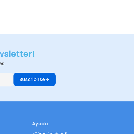
wsletter!
es.
Suscribirse
Ayuda
¿Cómo funciona?