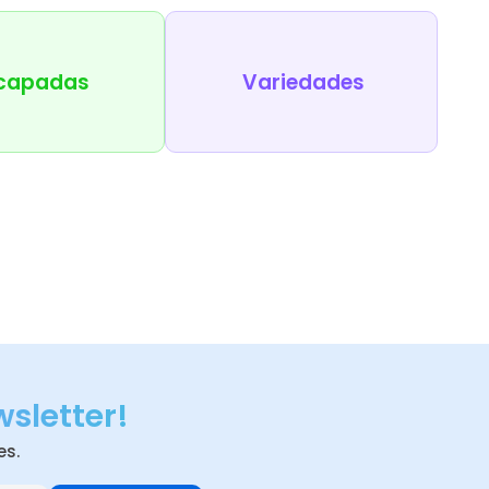
capadas
Variedades
wsletter!
es.