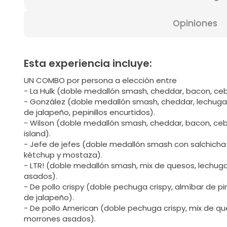
Opiniones
Esta experiencia incluye:
UN COMBO por persona a elección entre
- La Hulk (doble medallón smash, cheddar, bacon, cebol
- González (doble medallón smash, cheddar, lechug
de jalapeño, pepinillos encurtidos).
- Wilson (doble medallón smash, cheddar, bacon, ce
island).
- Jefe de jefes (doble medallón smash con salchicha 
kétchup y mostaza).
- LTR! (doble medallón smash, mix de quesos, lechug
asados).
- De pollo crispy (doble pechuga crispy, almíbar de p
de jalapeño).
- De pollo American (doble pechuga crispy, mix de qu
morrones asados).