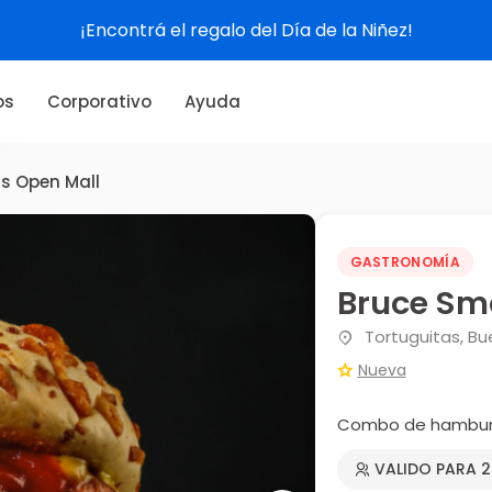
¡Encontrá el regalo del Día de la Niñez!
os
Corporativo
Ayuda
s Open Mall
GASTRONOMÍA
Bruce Sm
Tortuguitas, Bu
Nueva
Combo de hamburg
VALIDO PARA 