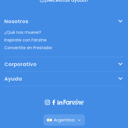
¿Necesitas ayuda?
Nosotros
¿Qué nos mueve?
Inspirate con Fanzine
Convertite en Prestador
Corporativo
Pedí tu presupuesto
Ayuda
Regalos originales
¿Cómo funciona?
Ventajas de Fanbag
Preguntas frecuentes
Botón de arrepentimiento
Argentina