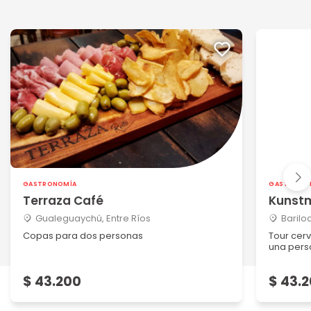
GASTRONOMÍA
GASTRONO
Terraza Café
Kunst
Gualeguaychú, Entre Ríos
Barilo
Copas para dos personas
Tour cer
una per
$ 43.200
$ 43.