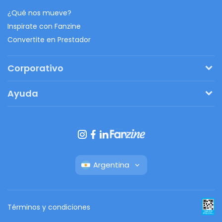
¿Qué nos mueve?
Inspirate con Fanzine
Convertite en Prestador
Corporativo
Pedí tu presupuesto
Ayuda
Regalos originales
¿Cómo funciona?
Ventajas de Fanbag
Preguntas frecuentes
Botón de arrepentimiento
Argentina
Términos y condiciones