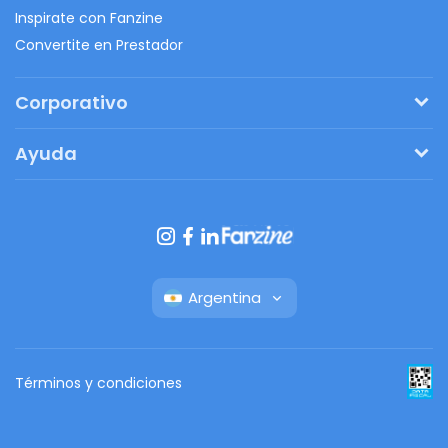
Inspirate con Fanzine
Convertite en Prestador
Corporativo
Pedí tu presupuesto
Ayuda
Regalos originales
¿Cómo funciona?
Ventajas de Fanbag
Preguntas frecuentes
Botón de arrepentimiento
Argentina
Términos y condiciones