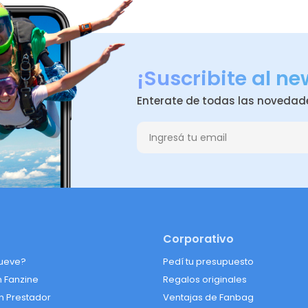
¡Suscribite al ne
Enterate de todas las novedad
Corporativo
ueve?
Pedí tu presupuesto
n Fanzine
Regalos originales
n Prestador
Ventajas de Fanbag