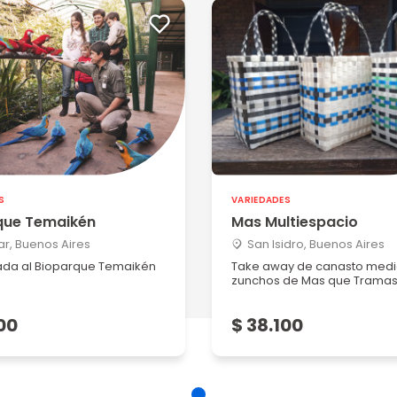
S
VARIEDADES
que Temaikén
Mas Multiespacio
r, Buenos Aires
San Isidro, Buenos Aires
ada al Bioparque Temaikén
Take away de canasto med
zunchos de Mas que Trama
00
$ 38.100