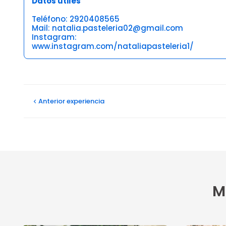
Datos útiles
Teléfono: 2920408565
Mail: natalia.pasteleria02@gmail.com
Instagram:
www.instagram.com/nataliapasteleria1/
Opiniones
Mauro ignacio T
Anterior
experiencia
12/06/2024
Excelente atencion y productos
M