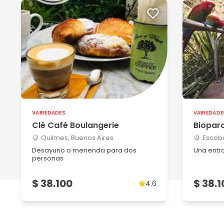
VARIEDADES
VARIEDADE
Clé Café Boulangerie
Biopar
Quilmes, Buenos Aires
Escoba
Desayuno o merienda para dos
Una entr
personas
$ 38.100
$ 38.1
4.6