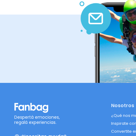
Nosotros
¿Qué nos m
Despertá emociones,
regalá experiencias.
Inspirate co
Convertite e