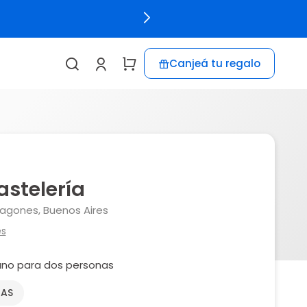
Canjeá tu regalo
astelería
gones, Buenos Aires
es
uno para dos personas
NAS