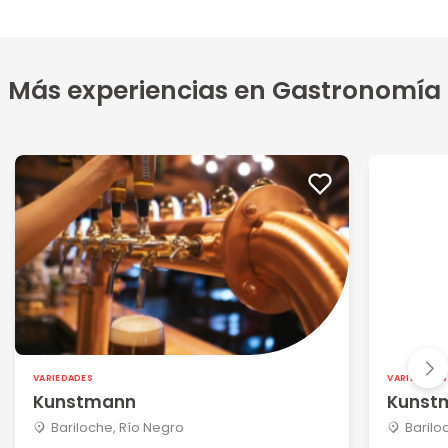
Más experiencias en Gastronomía
VARIEDADES
VARIEDADES
Kunstmann
Kunst
Bariloche, Río Negro
Barilo