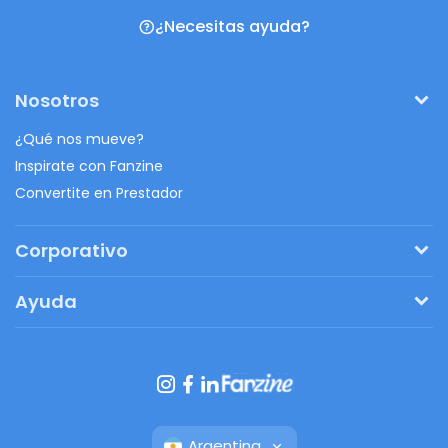
¿Necesitas ayuda?
Nosotros
¿Qué nos mueve?
Inspirate con Fanzine
Convertite en Prestador
Corporativo
Pedí tu presupuesto
Ayuda
Regalos originales
¿Cómo funciona?
Ventajas de Fanbag
Preguntas frecuentes
Botón de arrepentimiento
Argentina