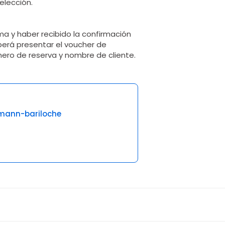
 elección.
ema y haber recibido la confirmación
eberá presentar el voucher de
mero de reserva y nombre de cliente.
mann-bariloche
2 opiniones
4