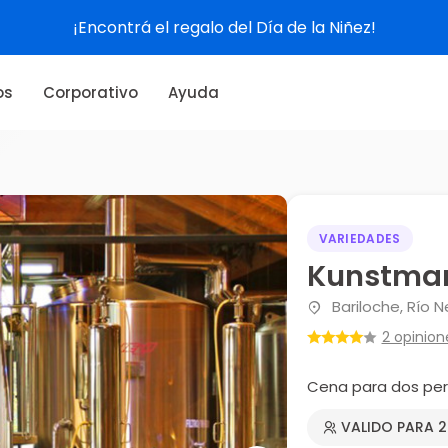
¡Encontrá el regalo del Día de la Niñez!
os
Corporativo
Ayuda
VARIEDADES
Kunstma
Bariloche, Río 
2 opinion
Cena para dos pe
VALIDO PARA 