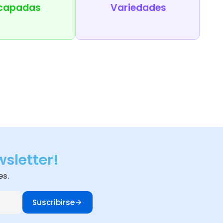
capadas
Variedades
wsletter!
es.
Suscribirse