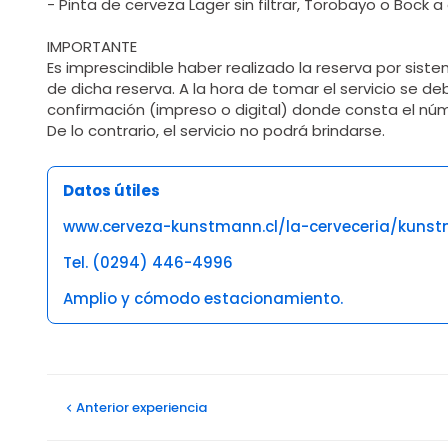
- Pinta de cerveza Lager sin filtrar, Torobayo o Bock a
IMPORTANTE
Es imprescindible haber realizado la reserva por sist
de dicha reserva. A la hora de tomar el servicio se d
confirmación (impreso o digital) donde consta el nú
De lo contrario, el servicio no podrá brindarse.
Datos útiles
www.cerveza-kunstmann.cl/la-cerveceria/kunst
Tel. (0294) 446-4996
Amplio y cómodo estacionamiento.
Opiniones
Alejandro javier C
Anterior
experiencia
05/05/2024