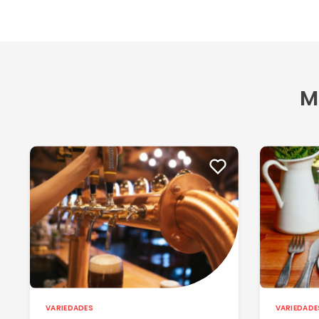
Sede Bariloche: Excelente comida y lugar, pero baje una
Ver más
Paula K
02/01/2024
M
Muy buena experiencia!! Todo impecable
VARIEDADES
VARIEDADE