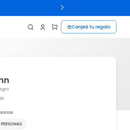
Canjeá tu regalo
nn
Negro
es
rsonas
2 PERSONAS