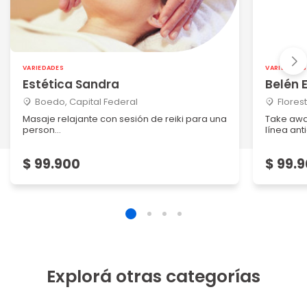
VARIEDADES
VARIEDADES
Estética Sandra
Belén 
Boedo, Capital Federal
Flores
Masaje relajante con sesión de reiki para una
Take awa
person...
línea anti
$ 99.900
$ 99.
Explorá otras categorías