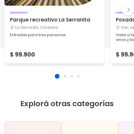
VARIEDADES
VARIEDADES
Parque recreativo La Serranita
Posada
La Serranita, Córdoba
San Ja
Entradas para tres personas
Visita a 
vinos y ta
$ 99.900
$ 99.
Explorá otras categorías