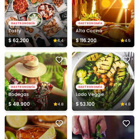
GASTRONOMÍA
GASTRONOMÍA
Tasty
Alta Cocina
$ 62.200
$ 116.200
4.4
4.5
GASTRONOMÍA
GASTRONOMÍA
Bodegas
Lado Veggie
$ 48.900
$ 53.100
4.8
4.8