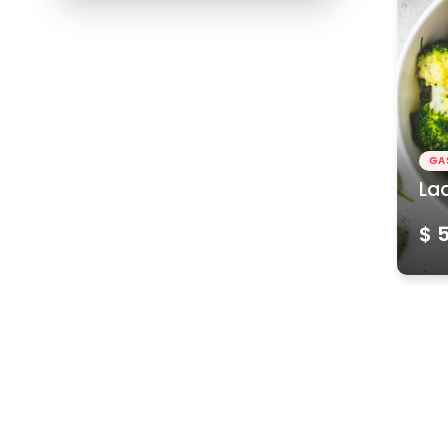
GA
La
$ 