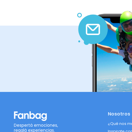
Nosotros
¿Qué nos m
Despertá emociones,
regalá experiencias.
Inspirate co