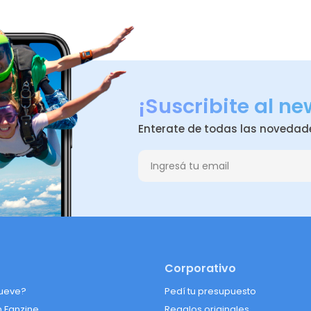
¡Suscribite al ne
Enterate de todas las novedad
Corporativo
ueve?
Pedí tu presupuesto
n Fanzine
Regalos originales