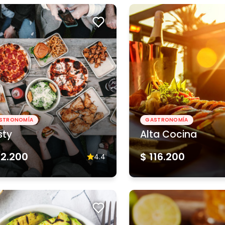
STRONOMÍA
GASTRONOMÍA
sty
Alta Cocina
62.200
$ 116.200
4.4