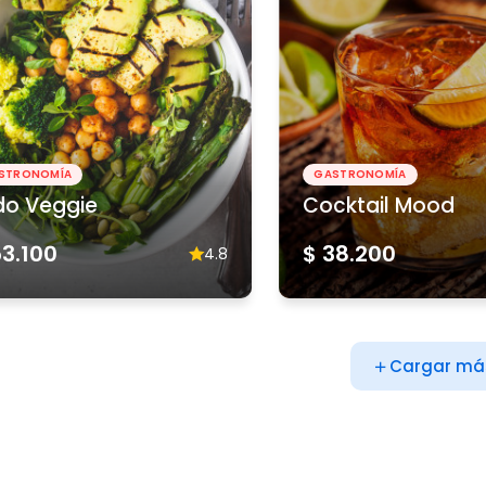
STRONOMÍA
GASTRONOMÍA
do Veggie
Cocktail Mood
53.100
$ 38.200
4.8
Cargar má