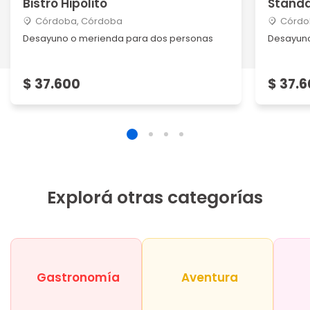
Bistró Hipólito
Stand
Córdoba, Córdoba
Córdo
Desayuno o merienda para dos personas
Desayuno
$ 37.600
$ 37.
Explorá otras categorías
Gastronomía
Aventura