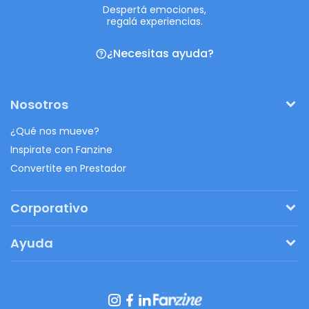
Despertá emociones,
regalá experiencias.
¿Necesitas ayuda?
Nosotros
¿Qué nos mueve?
Inspirate con Fanzine
Convertite en Prestador
Corporativo
Pedí tu presupuesto
Ayuda
Regalos originales
¿Cómo funciona?
Ventajas de Fanbag
Preguntas frecuentes
Botón de arrepentimiento