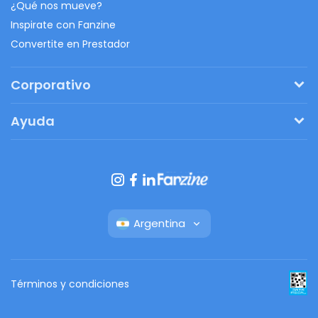
¿Qué nos mueve?
Inspirate con Fanzine
Convertite en Prestador
Corporativo
Pedí tu presupuesto
Ayuda
Regalos originales
¿Cómo funciona?
Ventajas de Fanbag
Preguntas frecuentes
Botón de arrepentimiento
Argentina
Términos y condiciones