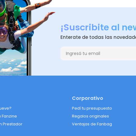
¡Suscribite al ne
Enterate de todas las novedad
Corporativo
ueve?
Pedí tu presupuesto
n Fanzine
Regalos originales
n Prestador
Ventajas de Fanbag