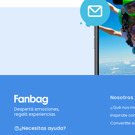
Nosotros
¿Qué nos m
Despertá emociones,
regalá experiencias.
Inspirate co
Convertite e
¿Necesitas ayuda?