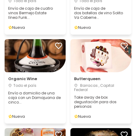
Todo el país
Todo el país
Envío de caja de cuatro
Envío de caja de
vinos Bermejo Estate
dos botellas de vino Solito
línea Funk...
Va Caberne...
Nueva
Nueva
Organic Wine
Butterqueen
Todo el país
Barracas , Capital
Federal
Envío a domicilio de una
Take away de box
caja con un Damajuana de
degustación para dos
cinco...
personas
Nueva
Nueva