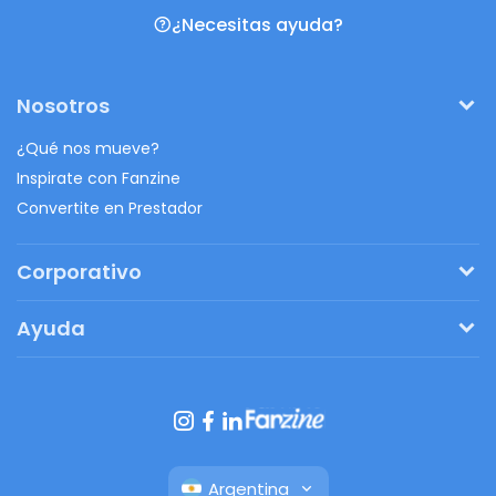
¿Necesitas ayuda?
Nosotros
¿Qué nos mueve?
Inspirate con Fanzine
Convertite en Prestador
Corporativo
Pedí tu presupuesto
Ayuda
Regalos originales
¿Cómo funciona?
Ventajas de Fanbag
Preguntas frecuentes
Botón de arrepentimiento
Argentina