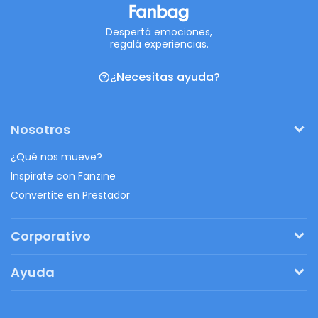
Despertá emociones,
regalá experiencias.
¿Necesitas ayuda?
Nosotros
¿Qué nos mueve?
Inspirate con Fanzine
Convertite en Prestador
Corporativo
Pedí tu presupuesto
Ayuda
Regalos originales
¿Cómo funciona?
Ventajas de Fanbag