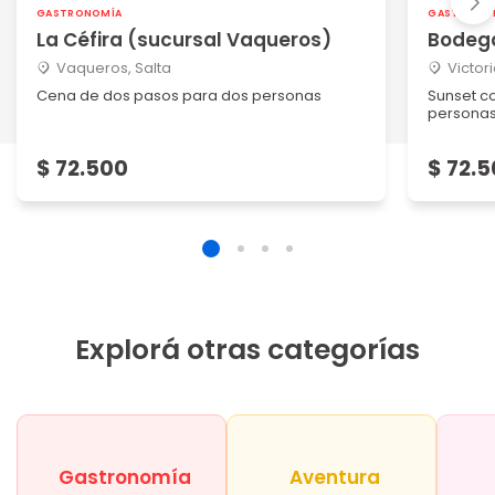
GASTRONOMÍA
GASTRONO
La Céfira (sucursal Vaqueros)
Bodega
Vaqueros, Salta
Victori
Cena de dos pasos para dos personas
Sunset c
persona
$ 72.500
$ 72.
Explorá otras categorías
Gastronomía
Aventura