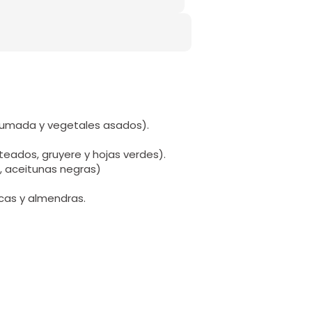
humada y vegetales asados).
eados, gruyere y hojas verdes).
a, aceitunas negras)
cas y almendras.