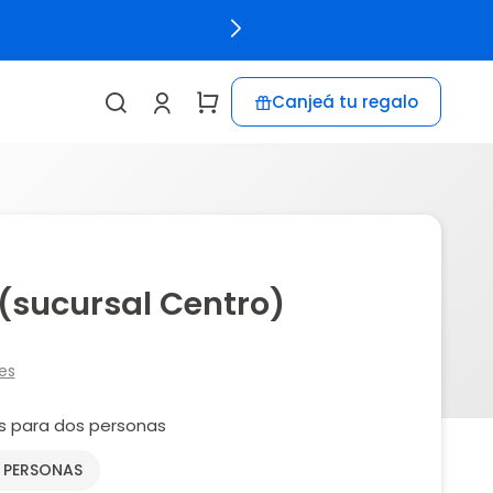
Canjeá tu regalo
 (sucursal Centro)
es
s para dos personas
2 PERSONAS