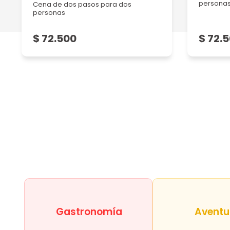
persona
Cena de dos pasos para dos
personas
INCREIBLE!!!!!!!!
$ 72.500
$ 72.
Jose omar D
01/04/2023
Comida y atención excelente
Gastronomía
Aventu