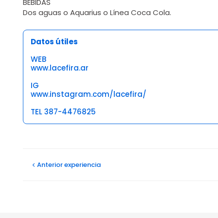
BEBIDAS
Dos aguas o Aquarius o Línea Coca Cola.
Datos útiles
WEB
www.lacefira.ar
IG
www.instagram.com/lacefira/
TEL 387-4476825
Opiniones
Ignacio C
Anterior
experiencia
15/02/2025
La atención es excelente, la comida de otro mundo
Ramiro A