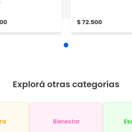
s
500
$ 72.500
5
Explorá otras categorías
ra
Bienestar
Es