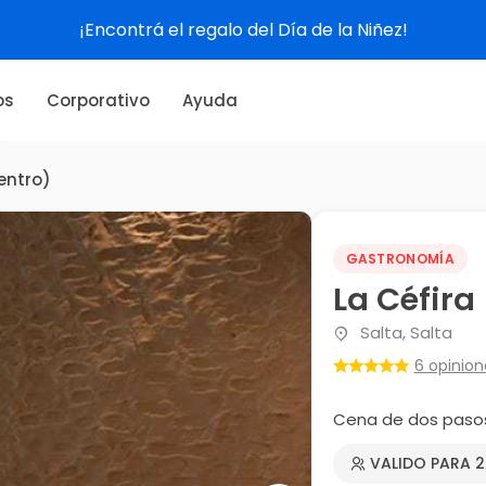
¡Encontrá el regalo del Día de la Niñez!
os
Corporativo
Ayuda
entro)
GASTRONOMÍA
La Céfira
Salta, Salta
6 opinion
Cena de dos paso
VALIDO PARA 