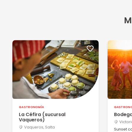
03/02/2025
La atención excelente y los platos increíbles! ¡super r
M
Ver más
Sandra beatriz T
05/08/2024
Excelente servicio y atención, desde que llegamos has
Ver más
Macarena G
17/06/2024
Excelente atención y calidad de los productos. Super 
Ver más
GASTRONOMÍA
GASTRON
La Céfira (sucursal
Bodega
Vaqueros)
Victori
Diego P
Vaqueros, Salta
Sunset c
15/04/2024