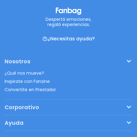
Despertá emociones,
regalá experiencias.
¿Necesitas ayuda?
Nosotros
¿Qué nos mueve?
Inspirate con Fanzine
Convertite en Prestador
Corporativo
Pedí tu presupuesto
Ayuda
Regalos originales
¿Cómo funciona?
Ventajas de Fanbag