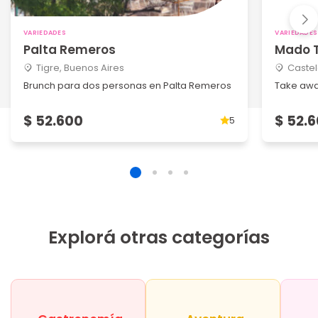
VARIEDADES
VARIEDADES
Palta Remeros
Mado T
Tigre, Buenos Aires
Castel
Brunch para dos personas en Palta Remeros
Take away
$ 52.600
$ 52.
5
Explorá otras categorías