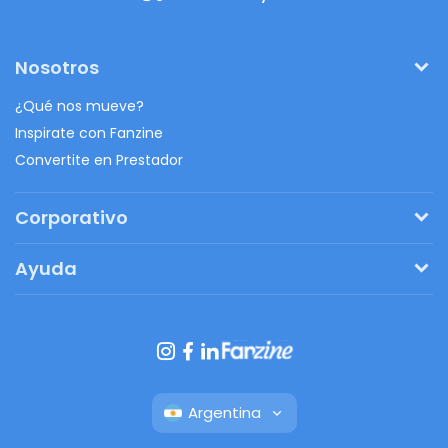
Nosotros
¿Qué nos mueve?
Inspirate con Fanzine
Convertite en Prestador
Corporativo
Pedí tu presupuesto
Ayuda
Regalos originales
¿Cómo funciona?
Ventajas de Fanbag
Preguntas frecuentes
Botón de arrepentimiento
Argentina