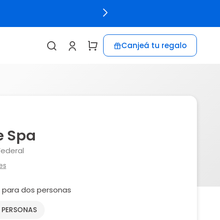
Canjeá tu regalo
e Spa
Federal
es
e para dos personas
2 PERSONAS