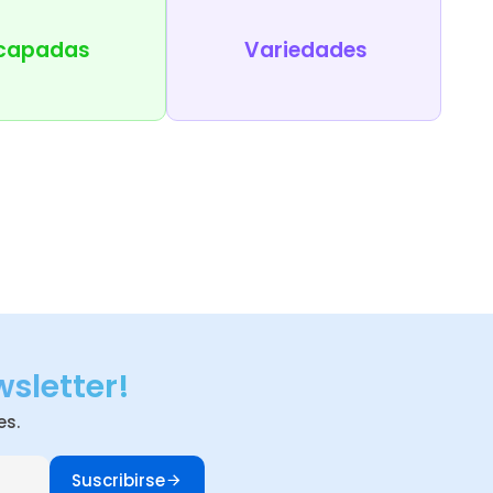
capadas
Variedades
wsletter!
es.
Suscribirse