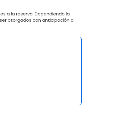
res a la reserva. Dependiendo la
ser otorgados con anticipación a
3 opiniones
4