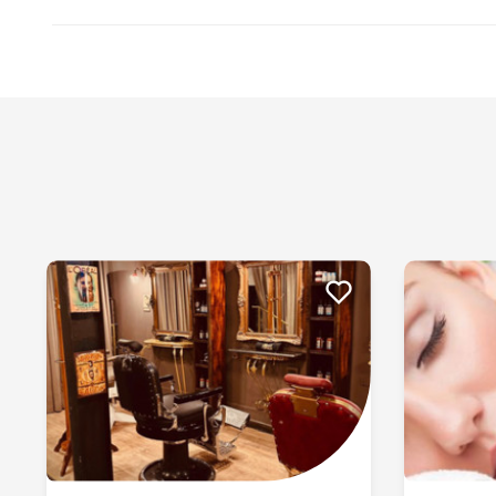
30/03/2024
Fue puntual
Romina C
10/10/2022
Excelente servicio, puntuales, cordiales y el masaje de 
Ver más
Maria candela L
13/03/2022
Muy bueno! Súper completo!