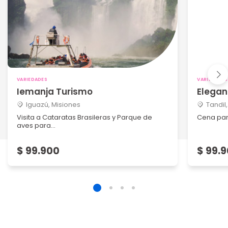
VARIEDADES
VARIEDADES
Iemanja Turismo
Elegan
Iguazú, Misiones
Tandil
Visita a Cataratas Brasileras y Parque de
Cena par
aves para...
$ 99.900
$ 99.