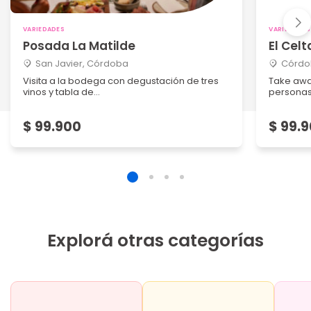
VARIEDADES
VARIEDADES
Posada La Matilde
El Celt
San Javier, Córdoba
Córdo
Visita a la bodega con degustación de tres
Take awa
vinos y tabla de...
personas 
$ 99.900
$ 99.
Explorá otras categorías