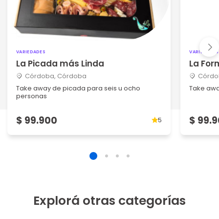
VARIEDADES
VARIEDADES
La Picada más Linda
La For
Córdoba, Córdoba
Córdo
Take away de picada para seis u ocho
Take awa
personas
$ 99.900
$ 99.
5
Explorá otras categorías