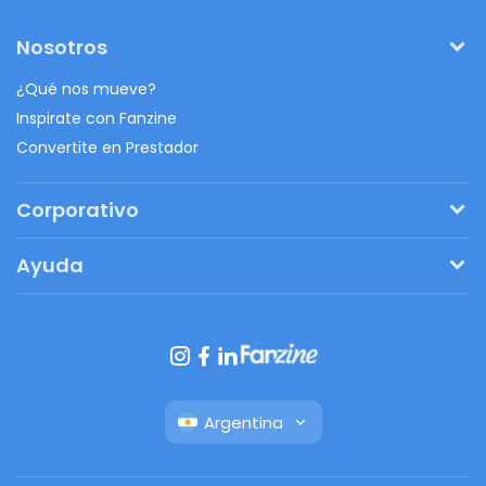
Nosotros
¿Qué nos mueve?
Inspirate con Fanzine
Convertite en Prestador
Corporativo
Pedí tu presupuesto
Ayuda
Regalos originales
¿Cómo funciona?
Ventajas de Fanbag
Preguntas frecuentes
Botón de arrepentimiento
Argentina